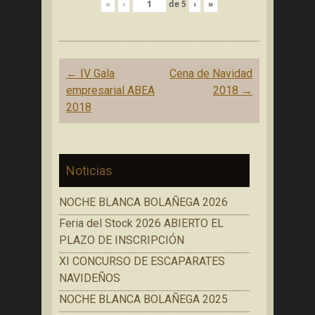
«
‹
de
5
›
»
Navegación
←
IV Gala
Cena de Navidad
de
empresarial ABEA
2018
→
entradas
2018
Noticias
NOCHE BLANCA BOLAÑEGA 2026
Feria del Stock 2026 ABIERTO EL
PLAZO DE INSCRIPCIÓN
XI CONCURSO DE ESCAPARATES
NAVIDEÑOS
NOCHE BLANCA BOLAÑEGA 2025