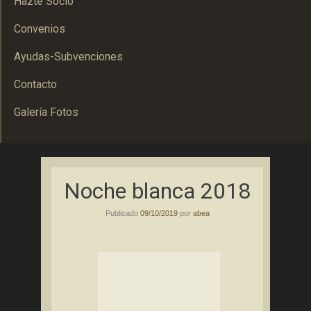
Hazte Socio
Convenios
Ayudas-Subvenciones
Contacto
Galería Fotos
Asociación Bolañega de Empresarios y Autónomos
ABEA
Noche blanca 2018
Publicado
09/10/2019
por
abea