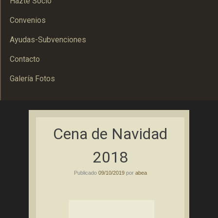
Hazte Socio
Convenios
Ayudas-Subvenciones
Contacto
Galería Fotos
Asociación Bolañega de Empresarios y Autónomos
ABEA
Cena de Navidad
2018
Publicado
09/10/2019
por
abea