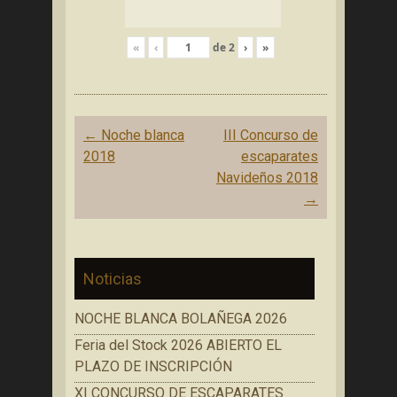
«
‹
de
2
›
»
Navegación
←
Noche blanca
III Concurso de
de
2018
escaparates
entradas
Navideños 2018
→
Noticias
NOCHE BLANCA BOLAÑEGA 2026
Feria del Stock 2026 ABIERTO EL
PLAZO DE INSCRIPCIÓN
XI CONCURSO DE ESCAPARATES