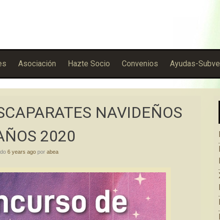
es
Asociación
Hazte Socio
Convenios
Ayudas-Subve
ESCAPARATES NAVIDEÑOS
AÑOS 2020
ado
6 years ago
por
abea