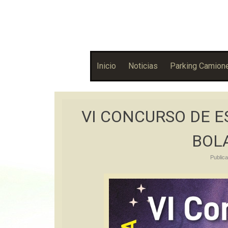
Asociación Bolañega de Empresarios y Autónomos
ABEA
Inicio
Noticias
Parking Camion
VI CONCURSO DE 
BOL
Public