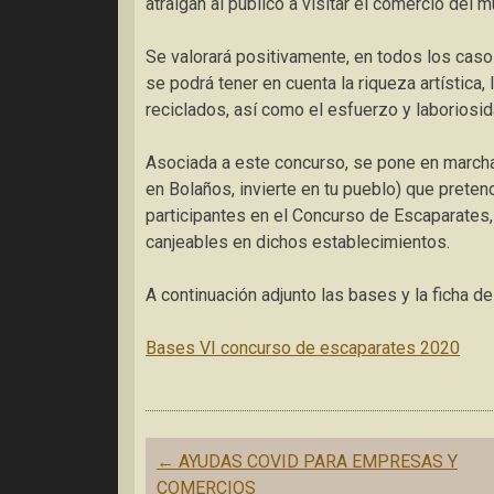
atraigan al público a visitar el comercio del 
Se valorará positivamente, en todos los casos,
se podrá tener en cuenta la riqueza artística,
reciclados, así como el esfuerzo y laboriosid
Asociada a este concurso, se pone en marc
en Bolaños, invierte en tu pueblo) que preten
participantes en el Concurso de Escaparates
canjeables en dichos establecimientos.
A continuación adjunto las bases y la ficha de
Bases VI concurso de escaparates 2020
Navegación
←
AYUDAS COVID PARA EMPRESAS Y
de
COMERCIOS