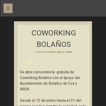
☰
Asociación Bolañega de Empresarios y Autónomos
ABEA
COWORKING
BOLAÑOS
Publicado
6 years ago
por
abea
Se abre convocatoria gratuita de
Coworking Bolaños con el apoyo del
Ayuntamiento de Bolaños de Cva y
ABEA.
Desde el 12 de enero hasta el 31 del