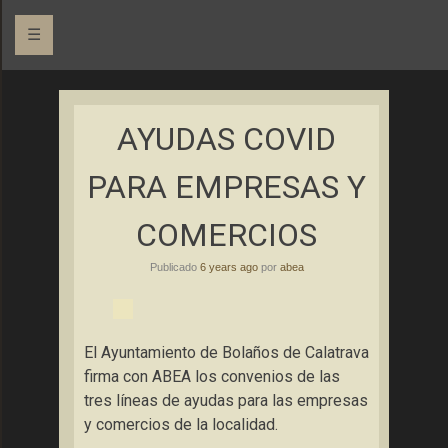
☰
Asociación Bolañega de Empresarios y Autónomos
ABEA
AYUDAS COVID
PARA EMPRESAS Y
COMERCIOS
Publicado
6 years ago
por
abea
El Ayuntamiento de Bolaños de Calatrava
firma con ABEA los convenios de las
tres líneas de ayudas para las empresas
y comercios de la localidad.