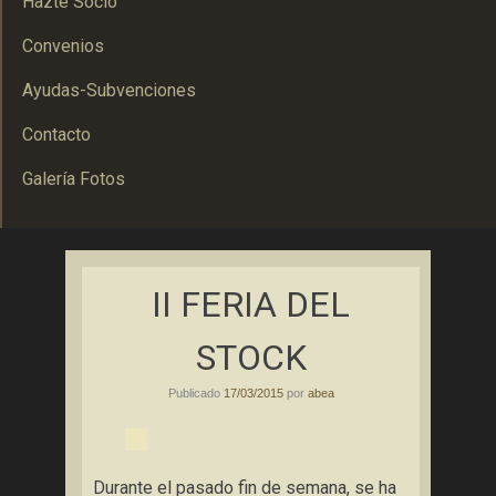
Hazte Socio
Convenios
Ayudas-Subvenciones
Contacto
Galería Fotos
Asociación Bolañega de Empresarios y Autónomos
ABEA
II FERIA DEL
STOCK
Publicado
17/03/2015
por
abea
Durante el pasado fin de semana, se ha