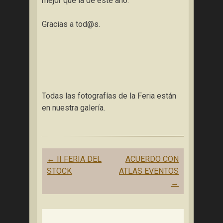
mejor que la de este año.
Gracias a tod@s.
Todas las fotografías de la Feria están
en nuestra galería.
Navegación
←
II FERIA DEL
ACUERDO CON
de
STOCK
ATLAS EVENTOS
entradas
→