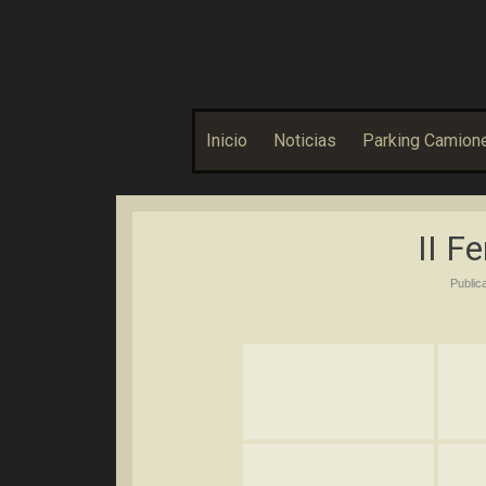
Asociación Bolañega de Empresarios y Autónomos
ABEA
Inicio
Noticias
Parking Camion
II F
Public