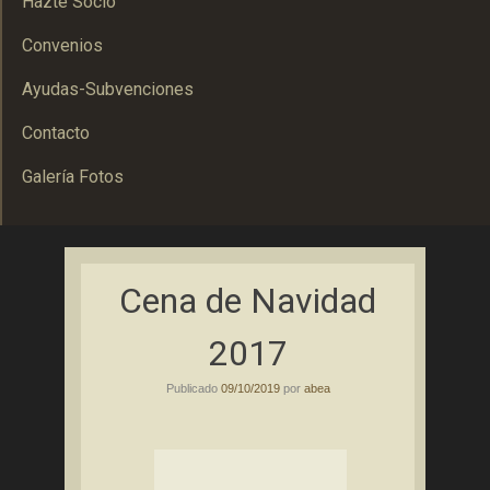
Hazte Socio
Convenios
Ayudas-Subvenciones
Contacto
Galería Fotos
Asociación Bolañega de Empresarios y Autónomos
ABEA
Cena de Navidad
2017
Publicado
09/10/2019
por
abea