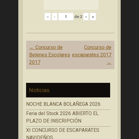
«
‹
de
2
›
»
Navegación
←
Concurso de
Concurso de
de
Belenes Escolares
escaparates 2017
entradas
2017
→
Noticias
NOCHE BLANCA BOLAÑEGA 2026
Feria del Stock 2026 ABIERTO EL
PLAZO DE INSCRIPCIÓN
XI CONCURSO DE ESCAPARATES
NAVIDEÑOS