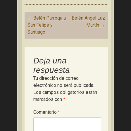
Navegación
←
Belén Parroquia
Belén Angel Luz
de
San Felipe y
Martín
→
entradas
Santiago
Deja una
respuesta
Tu dirección de correo
electrónico no será publicada.
Los campos obligatorios están
marcados con
*
Comentario
*