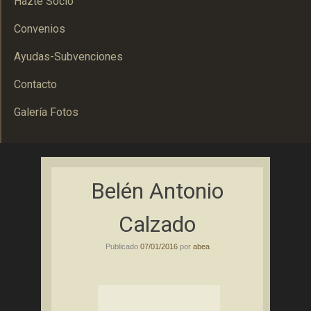
Hazte Socio
Convenios
Ayudas-Subvenciones
Contacto
Galería Fotos
Asociación Bolañega de Empresarios y Autónomos
ABEA
Belén Antonio
Calzado
Publicado
07/01/2016
por
abea