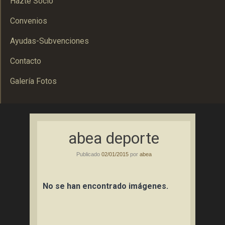
Hazte Socio
Convenios
Ayudas-Subvenciones
Contacto
Galería Fotos
Asociación Bolañega de Empresarios y Autónomos
ABEA
abea deporte
Publicado
02/01/2015
por
abea
No se han encontrado imágenes.