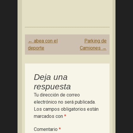
Navegación
←
abea con el
Parking de
de
deporte
Camiones
→
entradas
Deja una
respuesta
Tu dirección de correo
electrónico no será publicada.
Los campos obligatorios están
marcados con
*
Comentario
*