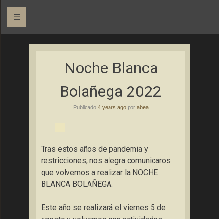
☰
Asociación Bolañega de Empresarios y Autónomos
ABEA
Noche Blanca
Bolañega 2022
Publicado
4 years ago
por
abea
Tras estos años de pandemia y
restricciones, nos alegra comunicaros
que volvemos a realizar la NOCHE
BLANCA BOLAÑEGA.
Este año se realizará el viernes 5 de