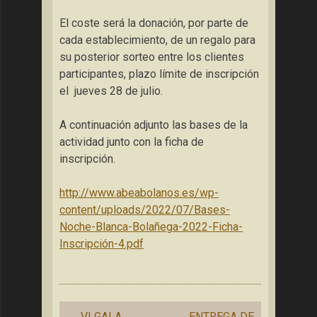
El coste será la donación, por parte de
cada establecimiento, de un regalo para
su posterior sorteo entre los clientes
participantes, plazo límite de inscripción
el jueves 28 de julio.
A continuación adjunto las bases de la
actividad junto con la ficha de
inscripción.
http://www.abeabolanos.es/wp-
content/uploads/2022/07/Bases-
Noche-Blanca-Bolañega-2022-Ficha-
Inscripción-4.pdf
Navegación
←
VI GALA
ENTREGA DE