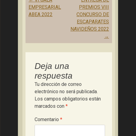
de
EMPRESARIAL
PREMIOS VIII
entradas
ABEA 2022
CONCURSO DE
ESCAPARATES
NAVIDEÑOS 2022
→
Deja una
respuesta
Tu dirección de correo
electrónico no será publicada.
Los campos obligatorios están
marcados con
*
Comentario
*