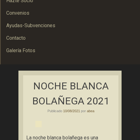
Hazte Socio
Convenios
Ayudas-Subvenciones
Contacto
Galería Fotos
Asociación Bolañega de Empresarios y Autónomos
ABEA
NOCHE BLANCA
BOLAÑEGA 2021
Publicado
10/08/2021
por
abea
La noche blanca bolañega es una