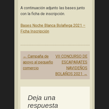
A continuación adjunto las bases junto
con la ficha de inscripción.
Bases Noche Blanca Bolañega 2021 –
Ficha Inscripción
Navegación
←
Campaña de
VII CONCURSO DE
de
apoyo al pequeño
ESCAPARATES
entradas
comercio
NAVIDEÑOS
BOLAÑOS 2021
→
Deja una
respuesta