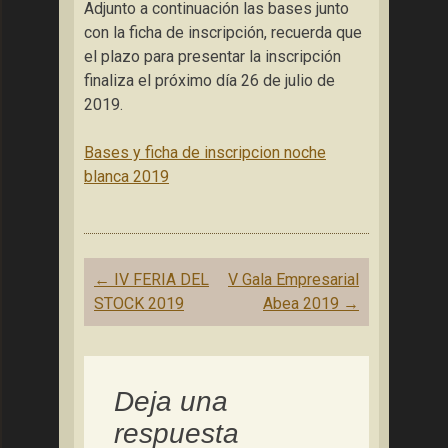
Adjunto a continuación las bases junto
con la ficha de inscripción, recuerda que
el plazo para presentar la inscripción
finaliza el próximo día 26 de julio de
2019.
Bases y ficha de inscripcion noche
blanca 2019
Navegación
←
IV FERIA DEL
V Gala Empresarial
de
STOCK 2019
Abea 2019
→
entradas
Deja una
respuesta