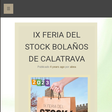
☰
Asociación Bolañega de Empresarios y Autónomos
ABEA
IX FERIA DEL
STOCK BOLAÑOS
DE CALATRAVA
Publicado
4 years ago
por
abea