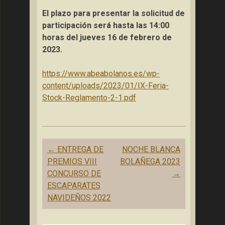
El plazo para presentar la solicitud de
participación será hasta las 14:00
horas del jueves 16 de febrero de
2023.
https://www.abeabolanos.es/wp-
content/uploads/2023/01/IX-Feria-
Stock-Reglamento-2-1.pdf
Navegación
←
ENTREGA DE
NOCHE BLANCA
de
PREMIOS VIII
BOLAÑEGA 2023
entradas
CONCURSO DE
→
ESCAPARATES
NAVIDEÑOS 2022