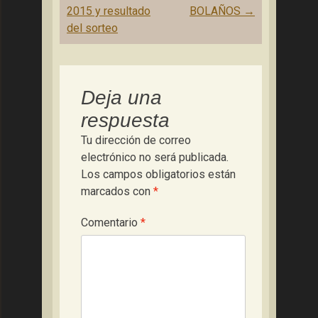
entradas
2015 y resultado
BOLAÑOS
→
del sorteo
Deja una
respuesta
Tu dirección de correo
electrónico no será publicada.
Los campos obligatorios están
marcados con
*
Comentario
*