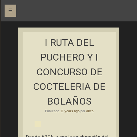
☰
Asociación Bolañega de Empresarios y Autónomos
ABEA
I RUTA DEL
PUCHERO Y I
CONCURSO DE
COCTELERIA DE
BOLAÑOS
Publicado
11 years ago
por
abea