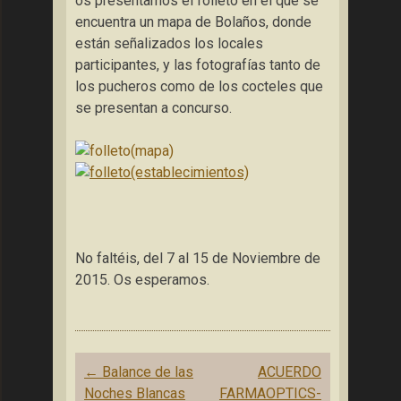
os presentamos el folleto en el que se
encuentra un mapa de Bolaños, donde
están señalizados los locales
participantes, y las fotografías tanto de
los pucheros como de los cocteles que
se presentan a concurso.
No faltéis, del 7 al 15 de Noviembre de
2015. Os esperamos.
Navegación
←
Balance de las
ACUERDO
de
Noches Blancas
FARMAOPTICS-