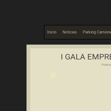
Asociación Bolañega de Empresarios y Autónomos
ABEA
Inicio
Noticias
Parking Camion
I GALA EMPR
Public