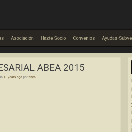
es
Asociación
Hazte Socio
Convenios
Ayudas-Subve
ESARIAL ABEA 2015
ado
11 years ago
por
abea