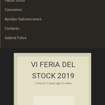
Hazte Socio
Convenios
Ayudas-Subvenciones
Contacto
Galería Fotos
Asociación Bolañega de Empresarios y Autónomos
ABEA
VI FERIA DEL
STOCK 2019
Publicado
7 years ago
por
abea