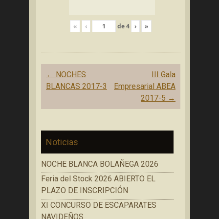
«
‹
de
4
›
»
Navegación
←
NOCHES
III Gala
de
BLANCAS 2017-3
Empresarial ABEA
entradas
2017-5
→
Noticias
NOCHE BLANCA BOLAÑEGA 2026
Feria del Stock 2026 ABIERTO EL
PLAZO DE INSCRIPCIÓN
XI CONCURSO DE ESCAPARATES
NAVIDEÑOS