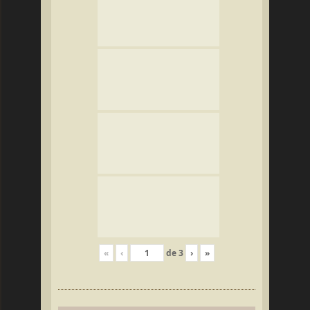
«
‹
de
3
›
»