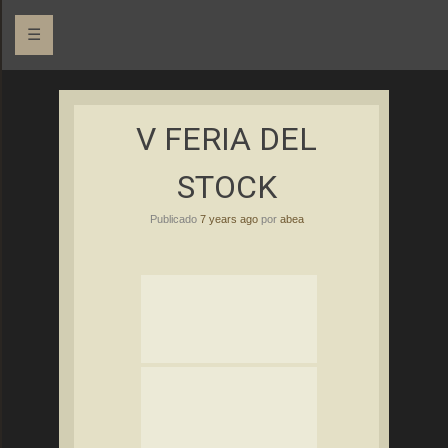
☰
Asociación Bolañega de Empresarios y Autónomos
ABEA
V FERIA DEL
STOCK
Publicado
7 years ago
por
abea