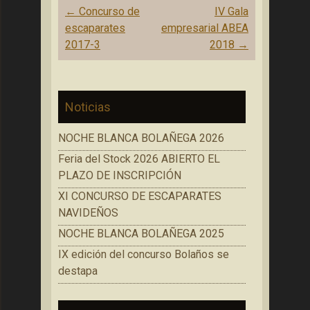
Navegación
←
Concurso de
IV Gala
de
escaparates
empresarial ABEA
entradas
2017-3
2018
→
Noticias
NOCHE BLANCA BOLAÑEGA 2026
Feria del Stock 2026 ABIERTO EL
PLAZO DE INSCRIPCIÓN
XI CONCURSO DE ESCAPARATES
NAVIDEÑOS
NOCHE BLANCA BOLAÑEGA 2025
IX edición del concurso Bolaños se
destapa