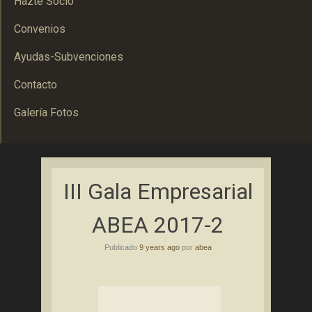
Hazte Socio
Convenios
Ayudas-Subvenciones
Contacto
Galería Fotos
Asociación Bolañega de Empresarios y Autónomos
ABEA
III Gala Empresarial
ABEA 2017-2
Publicado
9 years ago
por
abea