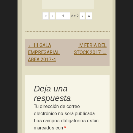
«
‹
de
2
›
»
Navegación
←
III GALA
IV FERIA DEL
de
EMPRESARIAL
STOCK 2017
→
entradas
ABEA 2017-4
Deja una
respuesta
Tu dirección de correo
electrónico no será publicada.
Los campos obligatorios están
marcados con
*