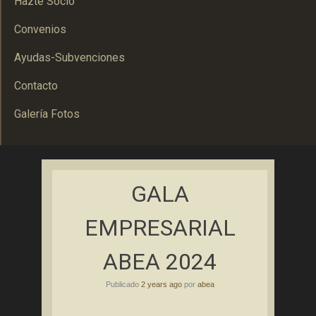
Hazte Socio
Convenios
Ayudas-Subvenciones
Contacto
Galería Fotos
Asociación Bolañega de Empresarios y Autónomos
ABEA
GALA
EMPRESARIAL
ABEA 2024
Publicado
2 years ago
por
abea