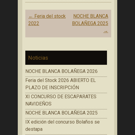
Navegación
←
Feria del stock
NOCHE BLANCA
de
2022
BOLAÑEGA 2025
entradas
→
Noticias
NOCHE BLANCA BOLAÑEGA 2026
Feria del Stock 2026 ABIERTO EL
PLAZO DE INSCRIPCIÓN
XI CONCURSO DE ESCAPARATES
NAVIDEÑOS
NOCHE BLANCA BOLAÑEGA 2025
IX edición del concurso Bolaños se
destapa