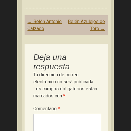
Navegación
←
Belén Antonio
Belén Azulejos de
de
Calzado
Toro
→
entradas
Deja una
respuesta
Tu dirección de correo
electrónico no será publicada.
Los campos obligatorios están
marcados con
*
Comentario
*