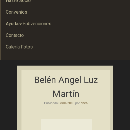
Hazte Socio
Convenios
Ayudas-Subvenciones
Contacto
Galería Fotos
Asociación Bolañega de Empresarios y Autónomos
ABEA
Belén Angel Luz
Martín
Publicado
08/01/2016
por
abea