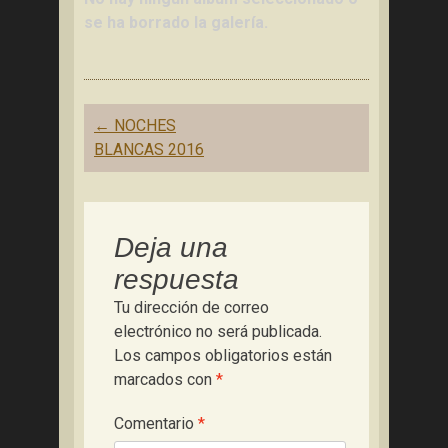
se ha borrado la galería.
Navegación
←
NOCHES
de
BLANCAS 2016
entradas
Deja una
respuesta
Tu dirección de correo
electrónico no será publicada.
Los campos obligatorios están
marcados con
*
Comentario
*