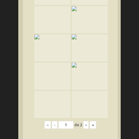
«
‹
de
2
›
»