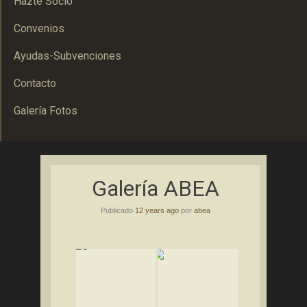
Hazte Socio
Convenios
Ayudas-Subvenciones
Contacto
Galería Fotos
Asociación Bolañega de Empresarios y Autónomos
ABEA
Galería ABEA
Publicado
12 years ago
por
abea