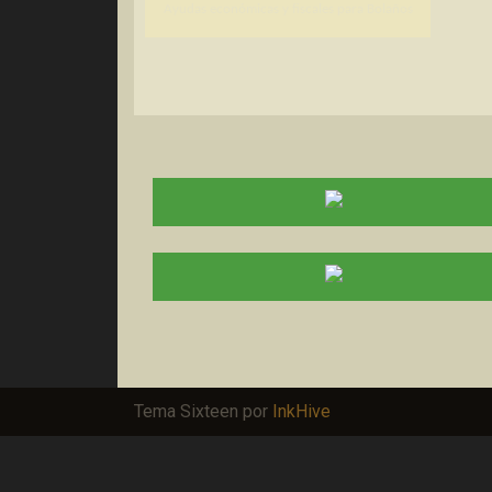
Ayudas económicas y fiscales para Bolaños
Tema Sixteen por
InkHive