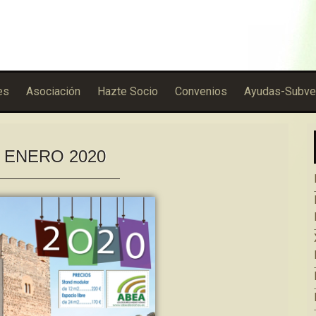
es
Asociación
Hazte Socio
Convenios
Ayudas-Subve
:
ENERO 2020