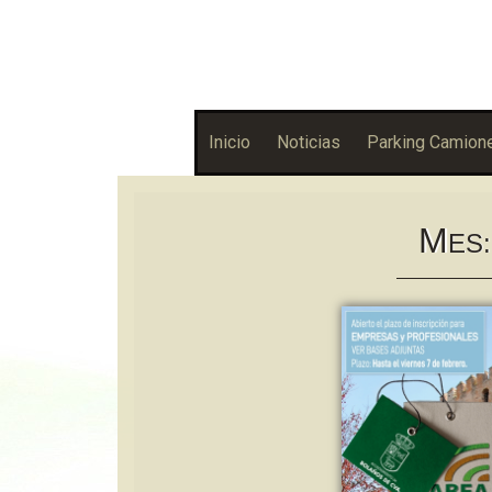
Asociación Bolañega de Empresarios y Autónomos
ABEA
Inicio
Noticias
Parking Camion
M
ES