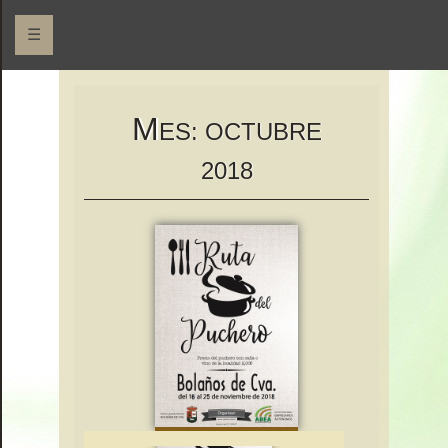
☰
Asociación Bolañega de Empresarios y Autónomos
ABEA
M
ES:
OCTUBRE
2018