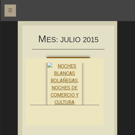
☰
Asociación Bolañega de Empresarios y Autónomos
ABEA
M
ES:
JULIO 2015
NOCHES BLANCAS BOLAÑEGAS, NOCHES
DE COMERCIO Y CULTURA